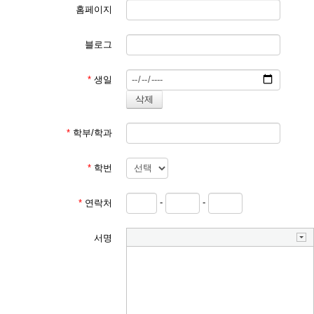
홈페이지
블로그
*
생일
*
학부/학과
*
학번
-
-
*
연락처
서명