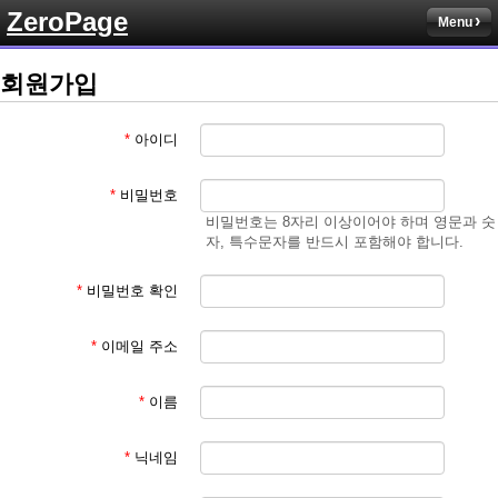
ZeroPage
Menu
회원가입
*
아이디
*
비밀번호
비밀번호는 8자리 이상이어야 하며 영문과 숫
자, 특수문자를 반드시 포함해야 합니다.
*
비밀번호 확인
*
이메일 주소
*
이름
*
닉네임