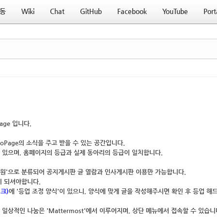
동
Wiki
Chat
GitHub
Facebook
YouTube
Port
age
입니다.
oPage의 소식을 주고 받을 수 있는 공간
입니다.
 있으며,
홈페이지의 등급과 실제 동아리의 등급이 일치
합니다.
회원'으로 분류되어
공지게시판 글 열람
과
인사게시판 이용
만 가능합니다.
이 되셔야합니다.
크)
에 '등업 조정 양식'이 있으니, 양식에 맞게 글을 작성해주시면 확인 후 등업 해
', 일상적인 나눔은 '
Mattermost
'에서 이루어지며,
상단 메뉴에서 접속
할 수 있습니