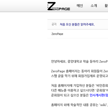
메인
소개
활
Sketchbook5, 스케치북5
Sketchbook5, 스케치북5
공지
처음 오신 분들은 읽어주세요.
ZeroPage
안녕하세요.
중앙대학교 학술 동아리 ZeroP
ZeroPage 홈페이지는
동아리 회원들이 Zer
스팸 글을 막기 위해
회원가입제
로 운영되고
처음 홈페이지에 가입하신 분들은 '비인증
다른 메뉴를 이용하고 싶으시다면 '
준회원
'
준회원이 되고 싶으신 분들은
인사게시판(링
홈페이지 외에 학술적인 내용 공유는 '
wiki