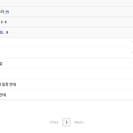
스터
2
6
요.
8
알림
행사 일정 안내
 안내
Prev
1
Next