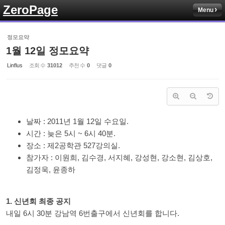
ZeroPage
Menu
Sketchbook5, 스케치북5
정모요약
1월 12일 정모요약
Linflus
조회 수
31012
추천 수
0
댓글
0
Sketchbook5, 스케치북5
날짜 : 2011년 1월 12일 수요일.
시간 : 늦은 5시 ~ 6시 40분.
장소 : 제2공학관 527강의실.
참가자 : 이원희, 김수경, 서지혜, 강성현, 강소현, 김상호,
김정욱, 윤종하
1. 신년회 최종 공지
내일 6시 30분 강남역 6번출구에서 신년회를 합니다.