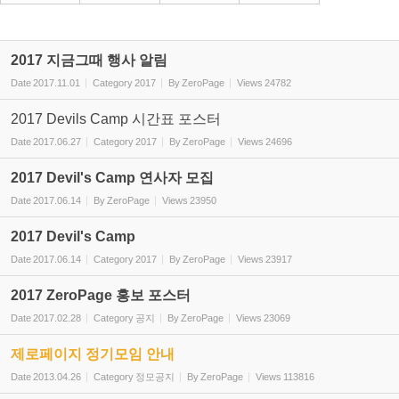
2017 지금그때 행사 알림
Date
2017.11.01
Category
2017
By
ZeroPage
Views
24782
2017 Devils Camp 시간표 포스터
Date
2017.06.27
Category
2017
By
ZeroPage
Views
24696
2017 Devil's Camp 연사자 모집
Date
2017.06.14
By
ZeroPage
Views
23950
2017 Devil's Camp
Date
2017.06.14
Category
2017
By
ZeroPage
Views
23917
2017 ZeroPage 홍보 포스터
Date
2017.02.28
Category
공지
By
ZeroPage
Views
23069
제로페이지 정기모임 안내
Date
2013.04.26
Category
정모공지
By
ZeroPage
Views
113816