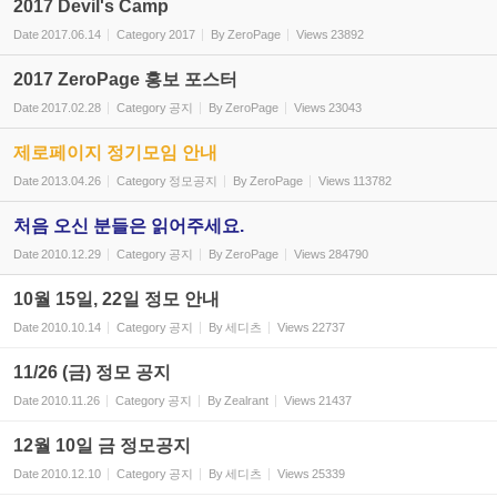
2017 Devil's Camp
Date
2017.06.14
Category
2017
By
ZeroPage
Views
23892
2017 ZeroPage 홍보 포스터
Date
2017.02.28
Category
공지
By
ZeroPage
Views
23043
제로페이지 정기모임 안내
Date
2013.04.26
Category
정모공지
By
ZeroPage
Views
113782
처음 오신 분들은 읽어주세요.
Date
2010.12.29
Category
공지
By
ZeroPage
Views
284790
10월 15일, 22일 정모 안내
Date
2010.10.14
Category
공지
By
세디츠
Views
22737
11/26 (금) 정모 공지
Date
2010.11.26
Category
공지
By
Zealrant
Views
21437
12월 10일 금 정모공지
Date
2010.12.10
Category
공지
By
세디츠
Views
25339