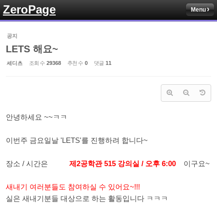
ZeroPage
Menu
Sketchbook5, 스케치북5
공지
LETS 해요~
세디츠
조회 수
29368
추천 수
0
댓글
11
Sketchbook5, 스케치북5
안녕하세요 ~~ㅋㅋ
이번주 금요일날 'LETS'를 진행하려 합니다~
장소 / 시간은
제2공학관 515 강의실 / 오후 6:00
이구요~
새내기 여러분들도 참여하실 수 있어요~!!!
실은 새내기분들 대상으로 하는 활동입니다 ㅋㅋㅋ