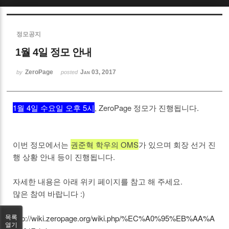
Sketchbook5, 스케치북5
정모공지
1월 4일 정모 안내
ZeroPage
Jan 03, 2017
by
posted
Sketchbook5, 스케치북5
1월 4일 수요일 오후 5시
, ZeroPage 정모가 진행됩니다.
이번 정모에서는
권준혁 학우의 OMS
가 있으며 회장 선거 진
행 상황 안내 등이 진행됩니다.
자세한 내용은 아래 위키 페이지를 참고 해 주세요.
많은 참여 바랍니다 :)
http://wiki.zeropage.org/wiki.php/%EC%A0%95%EB%AA%A
목록
열기