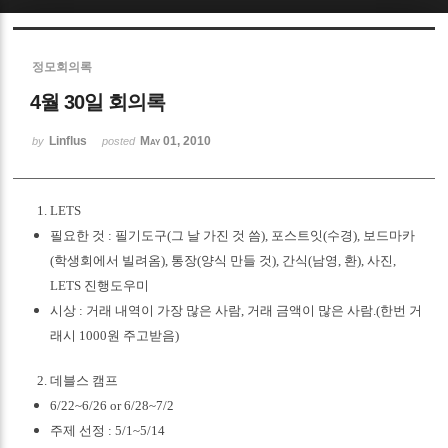
Sketchbook5, 스케치북5
정모회의록
4월 30일 회의록
Linflus
May 01, 2010
by
posted
Sketchbook5, 스케치북5
LETS
필요한
것
:
필기도구
(
그
날
가진
것
씀
),
포스트잇
(
수경
),
보드마카
(
학생회에서
빌려옴
),
통장
(
양식
만들
것
),
간식
(
남영
,
환
),
사진
,
LETS
진행도우미
시상
:
거래
내역이
가장
많은
사람
,
거래
금액이
많은
사람
.(
한번
거
래시
1000
원
주고받음
)
데블스
캠프
6/22~6/26 or 6/28~7/2
주제
선정
: 5/1~5/14