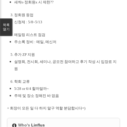
새싹
o
정회원
x
시
제한
??
정회원
등업
신청제
: 5/8~5/13
목록
열기
메일링
리스트
점검
주소록
정비
:
메일
,
메신저
추가
ZP
지원
설명회
,
전시회
,
세미나
,
공모전
참여하고
후기
작성
시
입장료
지
원
학회
교류
5/28 or 6/4
할까말까
~
주제
및
장소
정해진
바
없음
+
회장이
모든
일
다
하지
말구
역할
분담합시다
=)
Who's
Linflus