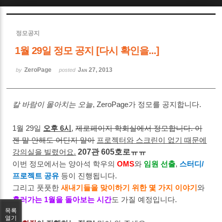
Sketchbook5, 스케치북5
정모공지
1월 29일 정모 공지 [다시 확인을...]
ZeroPage
Jan 27, 2013
by
posted
Sketchbook5, 스케치북5
칼 바람이 몰아치는 오늘
, ZeroPage가 정모를 공지합니다.
1월 29일
오후 6시
,
제로페이지 학회실에서 정모합니다.
이
젠 말 안해도 어딘지 알아
프로젝터와 스크린이 없기 때문에
강의실을 빌렸어요.
207관 605호로ㅠㅠ
이번 정모에서는 양아석 학우의
OMS
와
임원 선출
,
스터디/
프로젝트 공유
등이 진행됩니다.
그리고 풋풋한
새내기들을 맞이하기 위한 몇 가지 이야기
와
흘러가는 1월을 돌아보는 시간
도 가질 예정입니다.
목록
열기