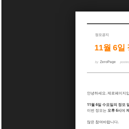
Sketchbook5, 스케치북5
정모공지
11월 6일
Sketchbook5, 스케치북5
ZeroPage
by
poste
안녕하세요. 제로페이지입
11월 6일 수요일의 정모 
이번 정모는
오후 6시
에
많은 참여바랍니다.