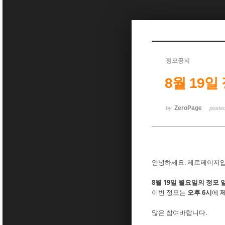
Sketchbook5, 스케치북5
정모공지
8월 19일
Sketchbook5, 스케치북5
ZeroPage
by
poste
안녕하세요. 제로페이지입
8월 19일 월요일의 정모 
이번 정모는
오후 6시
에
많은 참여바랍니다.