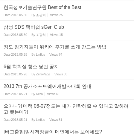
한국정보기술연구원 Best of the Best
Date
2013.05.30
By
조광희
Views
25
삼성 SDS 맴버쉽 sGen Club
Date
2013.05.30
By
조광희
Views
15
정모 참가자들이 위키에 후기를 쓰게 만드는 방법
Date
2013.05.28
By
Linflus
Views
74
6월 학회실 청소 당번 공지
Date
2013.05.26
By
ZeroPage
Views
33
2013 7th 공개소프트웨어개발자대회 안내
Date
2013.05.21
By
Kero
Views
61
으아니?! 데캠 06-07정도는 내가 연락해줄 수 있다고 말하려
고 했는데?!
Date
2013.05.21
By
Linflus
Views
51
[버그출현]임시저장글이 메인에서는 보이네요?