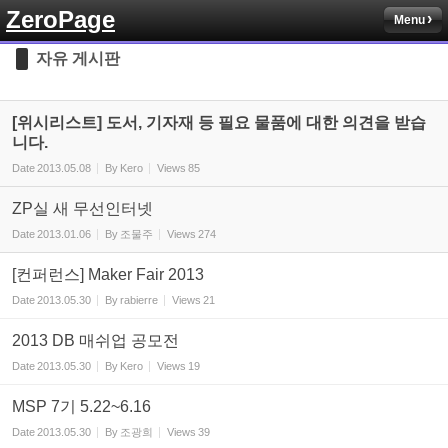
ZeroPage
Menu
Sketchbook5, 스케치북5
자유 게시판
[위시리스트] 도서, 기자재 등 필요 물품에 대한 의견을 받습
니다.
Date
2013.05.08
By
Kero
Views
85
Sketchbook5, 스케치북5
ZP실 새 무선인터넷
Date
2013.01.06
By
조물주
Views
274
[컨퍼런스] Maker Fair 2013
Date
2013.05.30
By
rabierre
Views
21
2013 DB 매쉬업 공모전
Date
2013.05.30
By
Kero
Views
19
MSP 7기 5.22~6.16
Date
2013.05.30
By
조광희
Views
39