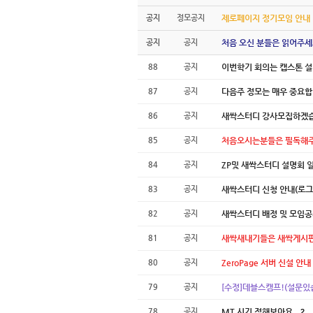
공지
정모공지
제로페이지 정기모임 안내
공지
공지
처음 오신 분들은 읽어주세
88
공지
이번학기 회의는 캡스톤 
87
공지
다음주 정모는 매우 중요합
86
공지
새싹스터디 강사모집하겠습
85
공지
처음오시는분들은 필독해주
84
공지
ZP및 새싹스터디 설명회 
83
공지
새싹스터디 신청 안내(로그
82
공지
새싹스터디 배정 및 모임
81
공지
새싹새내기들은 새싹게시판
80
공지
ZeroPage 서버 신설 안내
79
공지
[수정]데블스캠프!(설문있
78
공지
MT 시기 정해보아요.
2