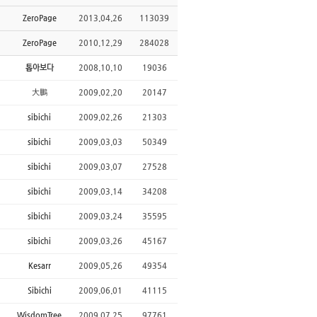
ZeroPage
2013.04.26
113039
ZeroPage
2010.12.29
284028
톱아보다
2008.10.10
19036
大鵬
2009.02.20
20147
sibichi
2009.02.26
21303
sibichi
2009.03.03
50349
sibichi
2009.03.07
27528
sibichi
2009.03.14
34208
sibichi
2009.03.24
35595
sibichi
2009.03.26
45167
Kesarr
2009.05.26
49354
Sibichi
2009.06.01
41115
WisdomTree
2009.07.25
97761