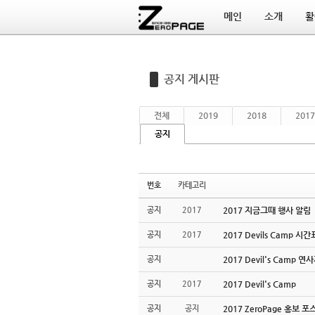
메인
소개
활
Sketchbook5, 스케치북5
Sketchbook5, 스케치북5
공지 게시판
전체
2019
2018
2017
공지
번호
카테고리
공지
2017
2017 지금그때 행사 알림
공지
2017
2017 Devils Camp 시
공지
2017 Devil's Camp 연
공지
2017
2017 Devil's Camp
공지
공지
2017 ZeroPage 홍보 포