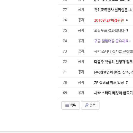
77
공지
학회교류행사 날짜설문
3
76
공지
2010년 ZP회장관련
4
75
공지
회장투표 결과입니다
7
74
공지
구글 캘린더를 공유해요~
73
공지
새싹 스터디 강사를 신청
72
공지
다음주 학생회 일정과 정모
71
공지
[수정]설명회 일정, 장소,
70
공지
ZP 설명회 이후 일정
7
69
공지
새싹 스터디 배정이 완료
목록
검색