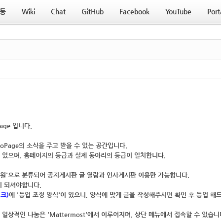
동
Wiki
Chat
GitHub
Facebook
YouTube
Port
age
입니다.
oPage의 소식을 주고 받을 수 있는 공간
입니다.
 있으며,
홈페이지의 등급과 실제 동아리의 등급이 일치
합니다.
회원'으로 분류되어
공지게시판 글 열람
과
인사게시판 이용
만 가능합니다.
이 되셔야합니다.
크)
에 '등업 조정 양식'이 있으니, 양식에 맞게 글을 작성해주시면 확인 후 등업 해
', 일상적인 나눔은 '
Mattermost
'에서 이루어지며,
상단 메뉴에서 접속
할 수 있습니