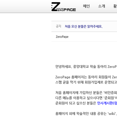
메인
소개
활
Sketchbook5, 스케치북5
Sketchbook5, 스케치북5
공지
처음 오신 분들은 읽어주세요.
ZeroPage
안녕하세요.
중앙대학교 학술 동아리 ZeroP
ZeroPage 홈페이지는
동아리 회원들이 Zer
스팸 글을 막기 위해
회원가입제
로 운영되고
처음 홈페이지에 가입하신 분들은 '비인증
다른 메뉴를 이용하고 싶으시다면 '
준회원
'
준회원이 되고 싶으신 분들은
인사게시판(링
홈페이지 외에 학술적인 내용 공유는 '
wiki