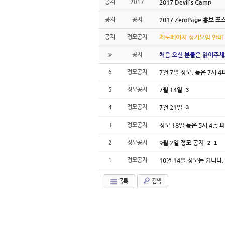
공지
2017
2017 Devil's Camp
공지
공지
2017 ZeroPage 홍보 포
공지
정모공지
제로페이지 정기모임 안내
»
공지
처음 오신 분들은 읽어주세
6
정모공지
7월 7일 정모. 늦은 7시 4
5
정모공지
7월 14일
3
4
정모공지
7월 21일
3
3
정모공지
정모 18일 늦은 5시 4층
2
정모공지
9월 2일 정모 공지
2
1
1
정모공지
10월 14일 정모는 쉽니다
목록
검색