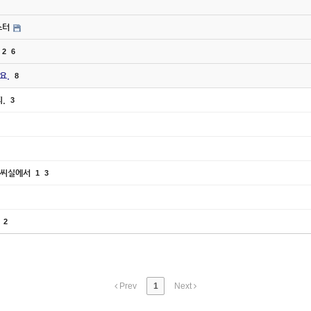
스터
2
6
요.
8
피.
3
 피씨실에서
1
3
.
2
Prev
1
Next