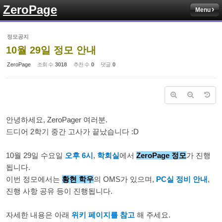
ZeroPage
Menu
Sketchbook5, 스케치북5
정모공지
10월 29일 정모 안내
ZeroPage
조회 수
3018
추천 수
0
댓글
0
Sketchbook5, 스케치북5
안녕하세요, ZeroPager 여러분.
드디어 2학기 중간 고사가 끝났습니다 :D
10월 29일 수요일
오후 6시
,
학회실
에서
ZeroPage 정모
가 진행
됩니다.
이번 정모에서는
황현 학우
의 OMS가 있으며,
PC실 정비 안내
,
진행 사항 공유 등이 진행됩니다.
자세한 내용은 아래
위키 페이지를 참고
해 주세요.