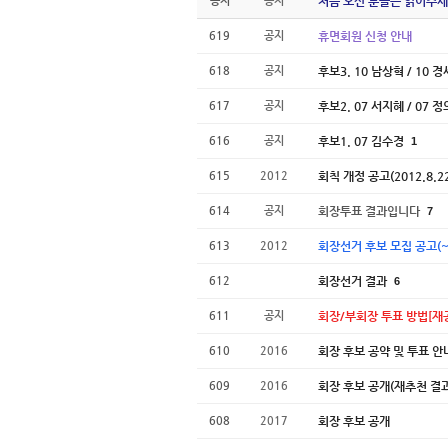
공지
공지
처음 오신 분들은 읽어주세
619
공지
휴면회원 신청 안내
618
공지
후보3. 10 남상혁 / 10 
617
공지
후보2. 07 서지혜 / 07 
616
공지
후보1. 07 김수경
1
615
2012
회칙 개정 공고(2012.8.22
614
공지
회장투표 결과입니다
7
613
2012
회장선거 후보 모집 공고(~1
612
회장선거 결과
6
611
공지
회장/부회장 투표 방법[재
610
2016
회장 후보 공약 및 투표 안
609
2016
회장 후보 공개(재추천 결
608
2017
회장 후보 공개