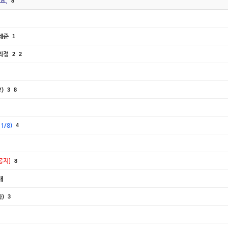
요.
8
경세준
1
정의정
2
2
)
3
8
/8)
4
공지]
8
내
과)
3