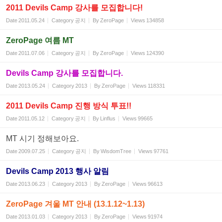
2011 Devils Camp 강사를 모집합니다!
Date
2011.05.24
Category
공지
By
ZeroPage
Views
134858
ZeroPage 여름 MT
Date
2011.07.06
Category
공지
By
ZeroPage
Views
124390
Devils Camp 강사를 모집합니다.
Date
2013.05.24
Category
2013
By
ZeroPage
Views
118331
2011 Devils Camp 진행 방식 투표!!
Date
2011.05.12
Category
공지
By
Linflus
Views
99665
MT 시기 정해보아요.
Date
2009.07.25
Category
공지
By
WisdomTree
Views
97761
Devils Camp 2013 행사 알림
Date
2013.06.23
Category
2013
By
ZeroPage
Views
96613
ZeroPage 겨울 MT 안내 (13.1.12~1.13)
Date
2013.01.03
Category
2013
By
ZeroPage
Views
91974