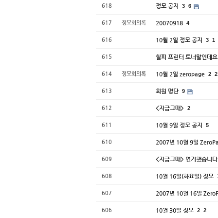
618
정모 공지
3
6
617
정모회의록
20070918
4
616
10월 2일 정모 공지
3
1
615
칠피 프린터 토너말인데
614
정모회의록
10월 2일 zeropage
2
2
613
회원 명단
9
612
<지금그때>
2
611
10월 9일 정모 공지
5
610
2007년 10월 9일 Zero
609
<지금그때> 연기했습니다
608
10월 16일(화요일) 정모
607
2007년 10월 16일 Zer
606
10월 30일 정모
2
2