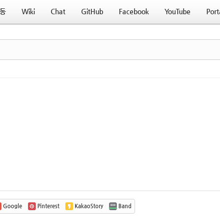
동
Wiki
Chat
GitHub
Facebook
YouTube
Port
Google
Pinterest
KakaoStory
Band