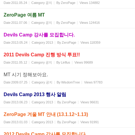
Date
2011.05.24
Category
공지
By
ZeroPage
Views
134882
ZeroPage 여름 MT
Date
2011.07.06
Category
공지
By
ZeroPage
Views
124416
Devils Camp 강사를 모집합니다.
Date
2013.05.24
Category
2013
By
ZeroPage
Views
118359
2011 Devils Camp 진행 방식 투표!!
Date
2011.05.12
Category
공지
By
Linflus
Views
99689
MT 시기 정해보아요.
Date
2009.07.25
Category
공지
By
WisdomTree
Views
97783
Devils Camp 2013 행사 알림
Date
2013.06.23
Category
2013
By
ZeroPage
Views
96631
ZeroPage 겨울 MT 안내 (13.1.12~1.13)
Date
2013.01.03
Category
2013
By
ZeroPage
Views
91991
2012 Devils Camp 강사를 모집합니다.