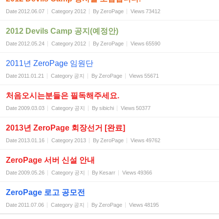
Date
2012.06.07
Category
2012
By
ZeroPage
Views
73412
2012 Devils Camp 공지(예정안)
Date
2012.05.24
Category
2012
By
ZeroPage
Views
65590
2011년 ZeroPage 임원단
Date
2011.01.21
Category
공지
By
ZeroPage
Views
55671
처음오시는분들은 필독해주세요.
Date
2009.03.03
Category
공지
By
sibichi
Views
50377
2013년 ZeroPage 회장선거 [완료]
Date
2013.01.16
Category
2013
By
ZeroPage
Views
49762
ZeroPage 서버 신설 안내
Date
2009.05.26
Category
공지
By
Kesarr
Views
49366
ZeroPage 로고 공모전
Date
2011.07.06
Category
공지
By
ZeroPage
Views
48195