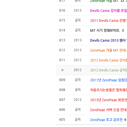
617
공지
ZeroPage 여름 MT
13
616
2013
Devils Camp 강사를 모
615
공지
2011 Devils Camp 진
614
공지
MT 시기 정해보아요.
2
613
2013
Devils Camp 2013 행사
612
2013
ZeroPage 겨울 MT 안내 (
611
2012
2012 Devils Camp 
»
2012
2012 Devils Camp 공
609
공지
2011년 ZeroPage 임원
608
공지
처음오시는분들은 필독해
607
2013
2013년 ZeroPage 회장
606
공지
ZeroPage 서버 신설 안내
605
공지
ZeroPage 로고 공모전
6