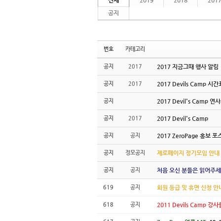
전체
2019
2018
201
공지
번호
카테고리
공지
2017
2017 지금그때 행사 알림
공지
2017
2017 Devils Camp 시
공지
2017 Devil's Camp 
공지
2017
2017 Devil's Camp
공지
공지
2017 ZeroPage 홍보 
공지
정모공지
제로페이지 정기모임 안내
공지
공지
처음 오신 분들은 읽어주세
619
공지
회원 등급 및 휴면 신청 안
618
공지
2011 Devils Camp 