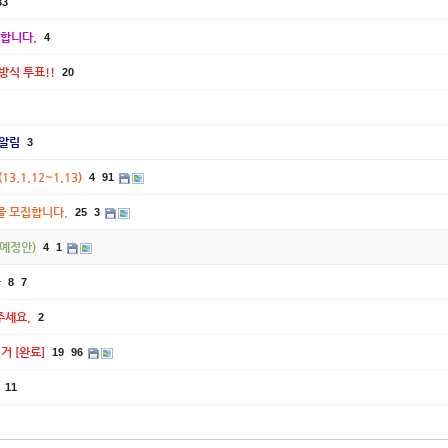
33
집합니다.
4
행 방식 투표!!
20
 알림
3
13.1.12~1.13)
4
91
강사를 모집합니다.
25
3
지(예정안)
4
1
단
8
7
주세요.
2
선거 [완료]
19
96
11