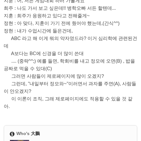
지훈 : 어, 저는 게임대회 하러 가볼게요
희주 : 나도 가서 보고 싶은데!! 병학오빠 서든 할텐데...
지훈 : 희주가 응원하고 있다고 전해줄게~
정현 : 아 맞다, 지훈이 가기 전에 줬어야 했는데,(간식^^)
정현 : 내가 수업시간에 들은건데,
ABC 라고 해 이게 뭐의 약자였드라? 이거 심리학에 관련된건
데
A보다는 BC에 신경을 더 많이 쓴대
.... (중략^^;) 예를 들면, 학회비를 내고 정모에 오면(B) , 밥을
공짜로 먹을 수 있대(C)
그러면 사람들이 제로페이지에 많이 오겠지?
그런데, "내일부터 정모와~"이러면서 과자를 주면(A), 사람들
이 안오겠지?
이 이론이 조직, 그래 제로페이지에도 적용할 수 있을 것 같
아.
Who's
大鵬