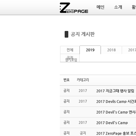
메인
소개
활
Sketchbook5, 스케치북5
Sketchbook5, 스케치북5
공지 게시판
전체
2019
2018
201
공지
정기모임
번호
카테고리
공지
2017
2017 지금그때 행사 알림
공지
2017
2017 Devils Camp 시
공지
2017 Devil's Camp 연
공지
2017
2017 Devil's Camp
공지
공지
2017 ZeroPage 홍보 포