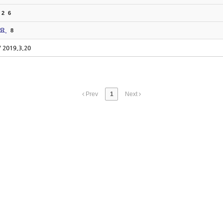
2
6
요.
8
2019.3.20
Prev
1
Next