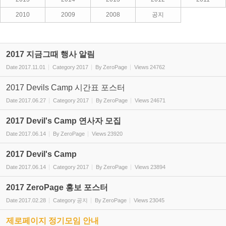
2010
2009
2008
공지
2017 지금그때 행사 알림
Date
2017.11.01
Category
2017
By
ZeroPage
Views
24762
2017 Devils Camp 시간표 포스터
Date
2017.06.27
Category
2017
By
ZeroPage
Views
24671
2017 Devil's Camp 연사자 모집
Date
2017.06.14
By
ZeroPage
Views
23920
2017 Devil's Camp
Date
2017.06.14
Category
2017
By
ZeroPage
Views
23894
2017 ZeroPage 홍보 포스터
Date
2017.02.28
Category
공지
By
ZeroPage
Views
23045
제로페이지 정기모임 안내