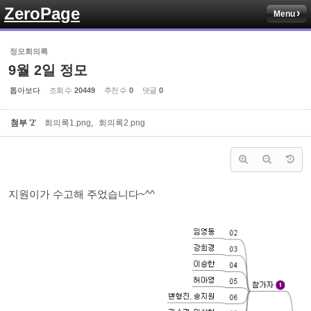
ZeroPage
Menu
Sketchbook5, 스케치북5
정모회의록
9월 2일 정모
톱아보다
조회 수
20449
추천 수
0
댓글
0
첨부
'
2
'
회의록1.png
,
회의록2.png
Sketchbook5, 스케치북5
지원이가 수고해 주었습니다~^^