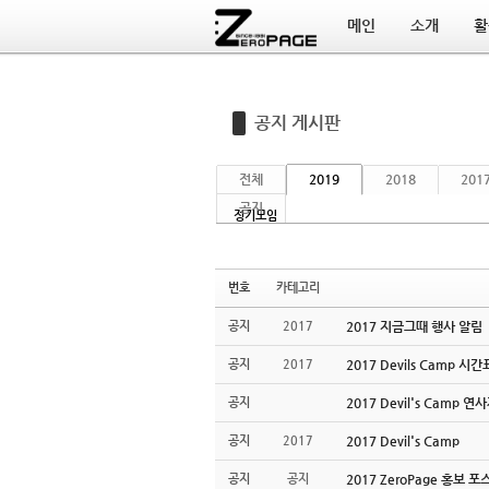
메인
소개
활
Sketchbook5, 스케치북5
Sketchbook5, 스케치북5
공지 게시판
전체
2019
2018
201
공지
정기모임
번호
카테고리
공지
2017
2017 지금그때 행사 알림
공지
2017
2017 Devils Camp 시
공지
2017 Devil's Camp 연
공지
2017
2017 Devil's Camp
공지
공지
2017 ZeroPage 홍보 포