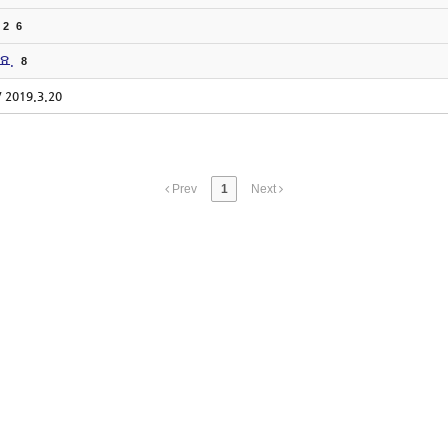
2
6
요.
8
2019.3.20
Prev
1
Next