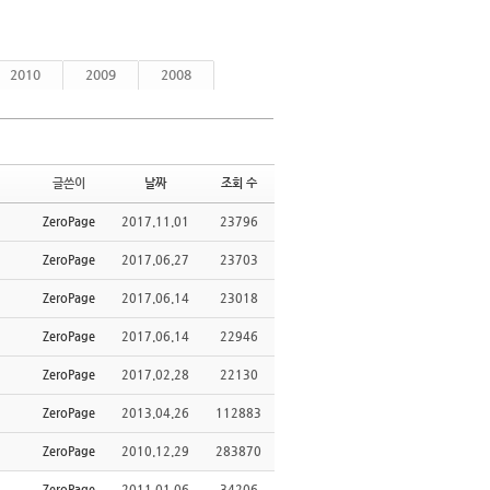
2010
2009
2008
글쓴이
날짜
조회 수
ZeroPage
2017.11.01
23796
ZeroPage
2017.06.27
23703
ZeroPage
2017.06.14
23018
ZeroPage
2017.06.14
22946
ZeroPage
2017.02.28
22130
ZeroPage
2013.04.26
112883
ZeroPage
2010.12.29
283870
ZeroPage
2011.01.06
34206