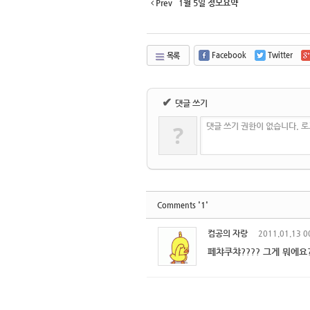
Prev
1월 5일 정모요약
Facebook
Twitter
목록
✔
댓글 쓰기
?
댓글 쓰기 권한이 없습니다. 
'1'
Comments
컴공의 자랑
2011.01.13 0
페챠쿠챠???? 그게 뭐에요