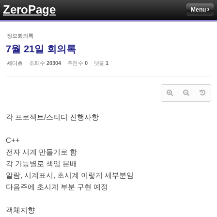
ZeroPage
Menu
Sketchbook5, 스케치북5
정모회의록
7월 21일 회의록
세디츠
조회 수
20304
추천 수
0
댓글
1
Sketchbook5, 스케치북5
각 프로젝트/스터디 진행사항
C++
전자 시계 만들기로 함
각 기능별로 책임 분배
알람, 시계표시, 초시계 이렇게 세부분임
다음주에 초시계 부분 구현 예정
객체지향