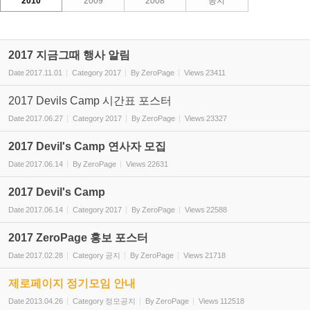
2010
2009
2008
공지
2017 지금그때 행사 알림
Date
2017.11.01
Category
2017
By
ZeroPage
Views
23411
2017 Devils Camp 시간표 포스터
Date
2017.06.27
Category
2017
By
ZeroPage
Views
23327
2017 Devil's Camp 연사자 모집
Date
2017.06.14
By
ZeroPage
Views
22631
2017 Devil's Camp
Date
2017.06.14
Category
2017
By
ZeroPage
Views
22588
2017 ZeroPage 홍보 포스터
Date
2017.02.28
Category
공지
By
ZeroPage
Views
21718
제로페이지 정기모임 안내
Date
2013.04.26
Category
정모공지
By
ZeroPage
Views
112518