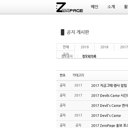
메인
소개
활
Sketchbook5, 스케치북5
Sketchbook5, 스케치북5
공지 게시판
전체
2019
2018
2017
공지
정모공지
정모회의록
번호
카테고리
공지
2017
2017 지금그때 행사 알림
공지
2017
2017 Devils Camp 시
공지
2017 Devil's Camp 
공지
2017
2017 Devil's Camp
공지
공지
2017 ZeroPage 홍보 