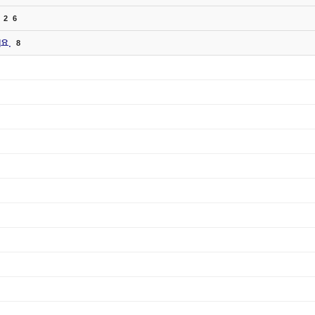
2
6
요.
8