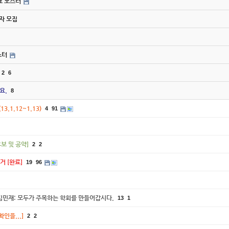
간표 포스터
사자 모집
스터
2
6
요.
8
13.1.12~1.13)
4
91
보 및 공약]
2
2
선거 [완료]
19
96
기 김민재: 모두가 주목하는 학회를 만들어갑시다.
13
1
확인을...]
2
2