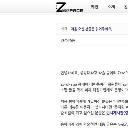
메인
소개
활
Sketchbook5, 스케치북5
Sketchbook5, 스케치북5
공지
처음 오신 분들은 읽어주세요.
ZeroPage
안녕하세요.
중앙대학교 학술 동아리 ZeroP
ZeroPage 홈페이지는
동아리 회원들이 Zer
스팸 글을 막기 위해
회원가입제
로 운영되고
처음 홈페이지에 가입하신 분들은 '비인증
다른 메뉴를 이용하고 싶으시다면 '
준회원
'
준회원이 되고 싶으신 분들은
인사게시판(링
홈페이지 외에 학술적인 내용 공유는 '
wiki