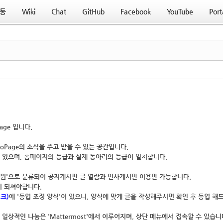
동
Wiki
Chat
GitHub
Facebook
YouTube
Port
age
입니다.
oPage의 소식을 주고 받을 수 있는 공간
입니다.
 있으며,
홈페이지의 등급과 실제 동아리의 등급이 일치
합니다.
회원'으로 분류되어
공지게시판 글 열람
과
인사게시판 이용
만 가능합니다.
이 되셔야합니다.
크)
에 '등업 조정 양식'이 있으니, 양식에 맞게 글을 작성해주시면 확인 후 등업 해
', 일상적인 나눔은 '
Mattermost
'에서 이루어지며,
상단 메뉴에서 접속
할 수 있습니