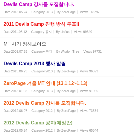
Devils Camp 강사를 모집합니다.
Date
2013.05.24
Category
2013
By
ZeroPage
Views
118297
2011 Devils Camp 진행 방식 투표!!
Date
2011.05.12
Category
공지
By
Linflus
Views
99640
MT 시기 정해보아요.
Date
2009.07.25
Category
공지
By
WisdomTree
Views
97731
Devils Camp 2013 행사 알림
Date
2013.06.23
Category
2013
By
ZeroPage
Views
96593
ZeroPage 겨울 MT 안내 (13.1.12~1.13)
Date
2013.01.03
Category
2013
By
ZeroPage
Views
91955
2012 Devils Camp 강사를 모집합니다.
Date
2012.06.07
Category
2012
By
ZeroPage
Views
73374
2012 Devils Camp 공지(예정안)
Date
2012.05.24
Category
2012
By
ZeroPage
Views
65544