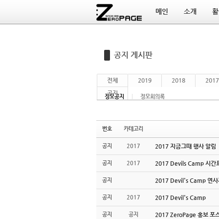
메인
소개
활
Sketchbook5, 스케치북5
Sketchbook5, 스케치북5
공지 게시판
전체
2019
2018
2017
공지
정모공지
정모회의록
번호
카테고리
공지
2017
2017 지금그때 행사 알림
공지
2017
2017 Devils Camp 시
공지
2017 Devil's Camp 연
공지
2017
2017 Devil's Camp
공지
공지
2017 ZeroPage 홍보 포