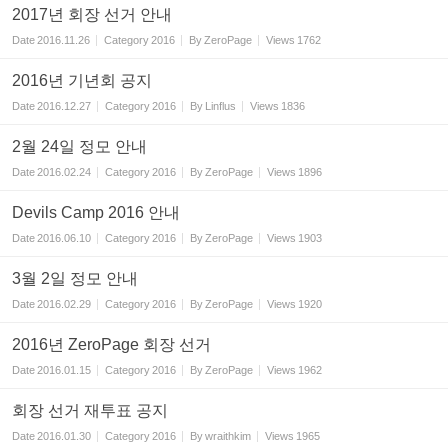
2017년 회장 선거 안내
Date
2016.11.26
Category
2016
By
ZeroPage
Views
1762
2016년 기년회 공지
Date
2016.12.27
Category
2016
By
Linflus
Views
1836
2월 24일 정모 안내
Date
2016.02.24
Category
2016
By
ZeroPage
Views
1896
Devils Camp 2016 안내
Date
2016.06.10
Category
2016
By
ZeroPage
Views
1903
3월 2일 정모 안내
Date
2016.02.29
Category
2016
By
ZeroPage
Views
1920
2016년 ZeroPage 회장 선거
Date
2016.01.15
Category
2016
By
ZeroPage
Views
1962
회장 선거 재투표 공지
Date
2016.01.30
Category
2016
By
wraithkim
Views
1965