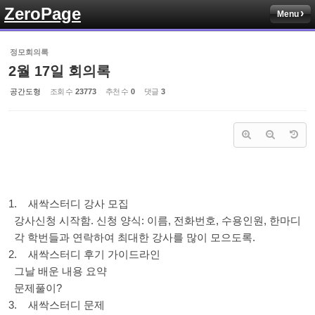
ZeroPage
Menu
Sketchbook5, 스케치북5
정모회의록
2월 17일 회의록
공간도형
조회 수
23773
추천 수
0
댓글
3
Sketchbook5, 스케치북5
1. 새싹스터디 강사 모집
강사신청 시작함. 신청 양식: 이름, 전화번호, 수용인원, 한마디
각 학번들과 연락하여 최대한 강사를 많이 모으도록.
2. 새싹스터디 후기 가이드라인
그날 배운 내용 요약
문제풀이?
3. 새싹스터디 문제