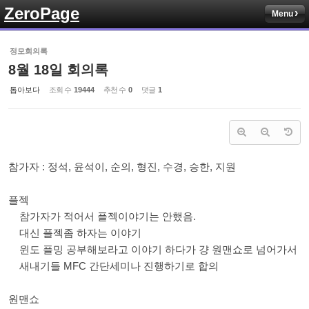
ZeroPage
Menu
Sketchbook5, 스케치북5
정모회의록
8월 18일 회의록
톱아보다
조회 수
19444
추천 수
0
댓글
1
Sketchbook5, 스케치북5
참가자 : 정석, 윤석이, 순의, 형진, 수경, 승한, 지원
플젝
참가자가 적어서 플젝이야기는 안했음.
대신 플젝좀 하자는 이야기
윈도 플밍 공부해보라고 이야기 하다가 걍 원맨쇼로 넘어가서
새내기들 MFC 간단세미나 진행하기로 합의
원맨쇼