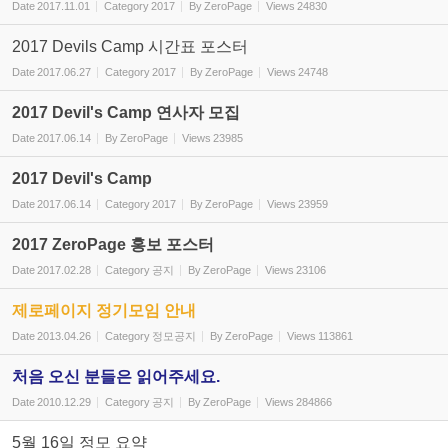
Date
2017.11.01
Category
2017
By
ZeroPage
Views
24830
2017 Devils Camp 시간표 포스터
Date
2017.06.27
Category
2017
By
ZeroPage
Views
24748
2017 Devil's Camp 연사자 모집
Date
2017.06.14
By
ZeroPage
Views
23985
2017 Devil's Camp
Date
2017.06.14
Category
2017
By
ZeroPage
Views
23959
2017 ZeroPage 홍보 포스터
Date
2017.02.28
Category
공지
By
ZeroPage
Views
23106
제로페이지 정기모임 안내
Date
2013.04.26
Category
정모공지
By
ZeroPage
Views
113861
처음 오신 분들은 읽어주세요.
Date
2010.12.29
Category
공지
By
ZeroPage
Views
284866
5월 16일 정모 요약