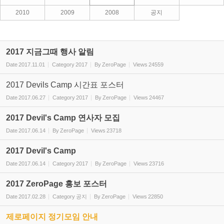
2010
2009
2008
공지
2017 지금그때 행사 알림
Date
2017.11.01
Category
2017
By
ZeroPage
Views
24559
2017 Devils Camp 시간표 포스터
Date
2017.06.27
Category
2017
By
ZeroPage
Views
24467
2017 Devil's Camp 연사자 모집
Date
2017.06.14
By
ZeroPage
Views
23718
2017 Devil's Camp
Date
2017.06.14
Category
2017
By
ZeroPage
Views
23716
2017 ZeroPage 홍보 포스터
Date
2017.02.28
Category
공지
By
ZeroPage
Views
22850
제로페이지 정기모임 안내