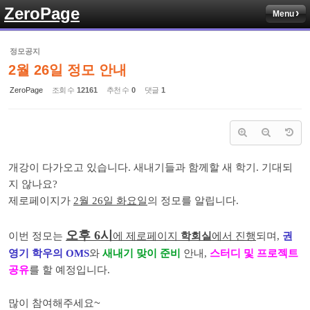
ZeroPage
Menu
Sketchbook5, 스케치북5
정모공지
2월 26일 정모 안내
ZeroPage
조회 수
12161
추천 수
0
댓글
1
Sketchbook5, 스케치북5
개강이 다가오고 있습니다. 새내기들과 함께할 새 학기. 기대되
지 않나요?
제로페이지가
2월 26일 화요일
의 정모를 알립니다.
오후 6시
이번 정모는
에 제로페이지
학회실
에서 진행
되며,
권
영기 학우의 OMS
와
새내기 맞이 준비
안내,
스터디 및 프로젝트
공유
를 할 예정입니다.
많이 참여해주세요~