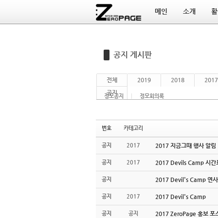
메인
소개
활
Sketchbook5, 스케치북5
Sketchbook5, 스케치북5
공지 게시판
전체
2019
2018
2017
공지
정모공지
정모회의록
번호
카테고리
공지
2017
2017 지금그때 행사 알림
공지
2017
2017 Devils Camp 시
공지
2017 Devil's Camp 
공지
2017
2017 Devil's Camp
공지
공지
2017 ZeroPage 홍보 