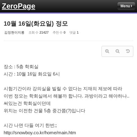
ZeroPage
Menu
Sketchbook5, 스케치북5
10월 16일(화요일) 정모
김정현이지롱
조회 수
21427
추천 수
0
댓글
1
Sketchbook5, 스케치북5
장소 : 5층 학회실
시간 : 10월 16일 화요일 6시
시험기간이라 강의실을 빌릴 수 없다는 지재의 제보에 따라
이번 정모는 학회실에서 해볼까 합니다. 과방이라고 해야하나..
써있는건 학회실이던데
위치는 이전한 건물 5층 중간쯤(?)입니다
시간 나면 다들 여기 한번;;
http://snowboy.co.kr/home/main.htm