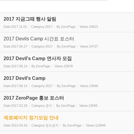
2017 지금그때 행사 알림
Date
2017.11.01
Category
2017
By
ZeroPage
Views
24813
2017 Devils Camp 시간표 포스터
Date
2017.06.27
Category
2017
By
ZeroPage
Views
24727
2017 Devil's Camp 연사자 모집
Date
2017.06.14
By
ZeroPage
Views
23978
2017 Devil's Camp
Date
2017.06.14
Category
2017
By
ZeroPage
Views
23946
2017 ZeroPage 홍보 포스터
Date
2017.02.28
Category
공지
By
ZeroPage
Views
23095
제로페이지 정기모임 안내
Date
2013.04.26
Category
정모공지
By
ZeroPage
Views
113846