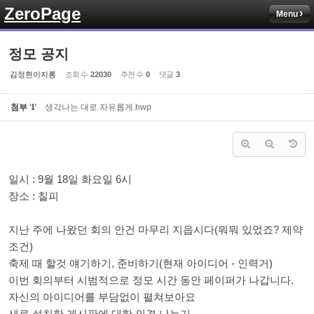
ZeroPage
Menu
Sketchbook5, 스케치북5
정모 공지
김정현이지롱
조회 수
22030
추천 수
0
댓글
3
첨부
'
1
'
생각나는 대로 자유롭게.hwp
Sketchbook5, 스케치북5
일시 : 9월 18일 화요일 6시
장소 : 칠피
지난 주에 나왔던 회의 안건 마무리 지읍시다(뭐뭐 있었죠? 제약
조건)
축제 때 할것 얘기하기, 준비하기(현재 아이디어 - 인력거)
이번 회의부터 시범적으로 정모 시간 동안 페이퍼가 나갑니다.
자신의 아이디어를 부담없이 펼쳐보아요
새로 설치한 게시판에 대한 의견 나누기