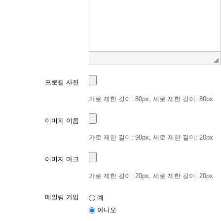
프로필 사진
가로 제한 길이: 80px, 세로 제한 길이: 80px
이미지 이름
가로 제한 길이: 90px, 세로 제한 길이: 20px
이미지 마크
가로 제한 길이: 20px, 세로 제한 길이: 20px
메일링 가입
예
아니오