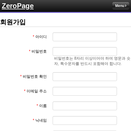
ZeroPage
Menu
회원가입
*
아이디
*
비밀번호
비밀번호는 8자리 이상이어야 하며 영문과 숫
자, 특수문자를 반드시 포함해야 합니다.
*
비밀번호 확인
*
이메일 주소
*
이름
*
닉네임