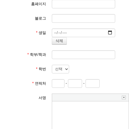
홈페이지
블로그
*
생일
*
학부/학과
*
학번
-
-
*
연락처
서명