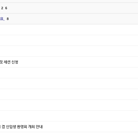
2
6
요.
8
내 및 세션 신청
티 겸 신입생 환영회 개최 안내