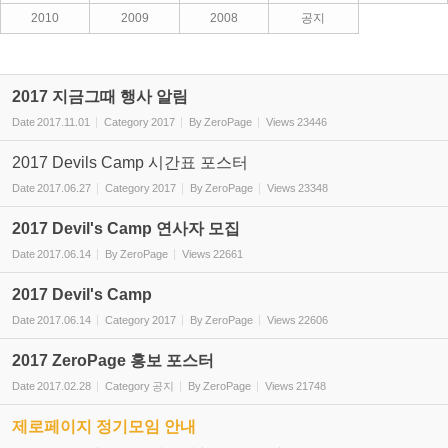
2010
2009
2008
공지
2017 지금그때 행사 알림
Date
2017.11.01
Category
2017
By
ZeroPage
Views
23446
2017 Devils Camp 시간표 포스터
Date
2017.06.27
Category
2017
By
ZeroPage
Views
23348
2017 Devil's Camp 연사자 모집
Date
2017.06.14
By
ZeroPage
Views
22661
2017 Devil's Camp
Date
2017.06.14
Category
2017
By
ZeroPage
Views
22606
2017 ZeroPage 홍보 포스터
Date
2017.02.28
Category
공지
By
ZeroPage
Views
21748
제로페이지 정기모임 안내