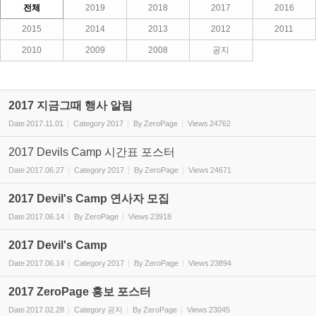
전체
2019
2018
2017
2016
2015
2014
2013
2012
2011
2010
2009
2008
공지
2017 지금그때 행사 알림
Date
2017.11.01
Category
2017
By
ZeroPage
Views
24762
2017 Devils Camp 시간표 포스터
Date
2017.06.27
Category
2017
By
ZeroPage
Views
24671
2017 Devil's Camp 연사자 모집
Date
2017.06.14
By
ZeroPage
Views
23918
2017 Devil's Camp
Date
2017.06.14
Category
2017
By
ZeroPage
Views
23894
2017 ZeroPage 홍보 포스터
Date
2017.02.28
Category
공지
By
ZeroPage
Views
23045