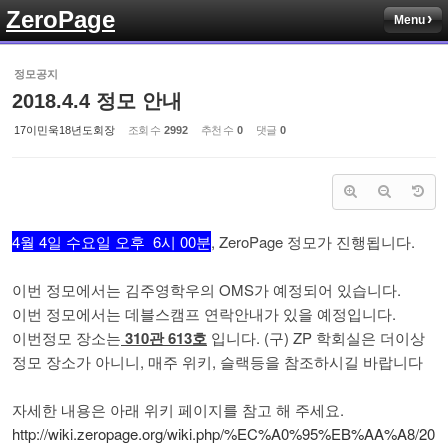
ZeroPage
Menu
Sketchbook5, 스케치북5
정모공지
2018.4.4 정모 안내
17이민욱18년도회장
조회 수
2992
추천 수
0
댓글
0
Sketchbook5, 스케치북5
4월 4일 수요일 오후 6시 00분
, ZeroPage 정모가 진행됩니다.
이번 정모에서는 김주영학우의 OMS가 예정되어 있습니다.
이번 정모에서는 데블스캠프 연락안내가 있을 예정입니다.
이번정모 장소는
310관 613호
입니다. (구) ZP 학회실은 더이상
정모 장소가 아니니, 매주 위키, 슬랙등을 참조하시길 바랍니다
자세한 내용은 아래 위키 페이지를 참고 해 주세요.
http://wiki.zeropage.org/wiki.php/%EC%A0%95%EB%AA%A8/20